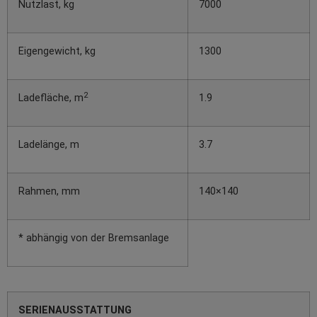
Nutzlast, kg
7000
Eigengewicht, kg
1300
2
Ladefläche, m
1.9
Ladelänge, m
3.7
Rahmen, mm
140×140
* abhängig von der Bremsanlage
SERIENAUSSTATTUNG