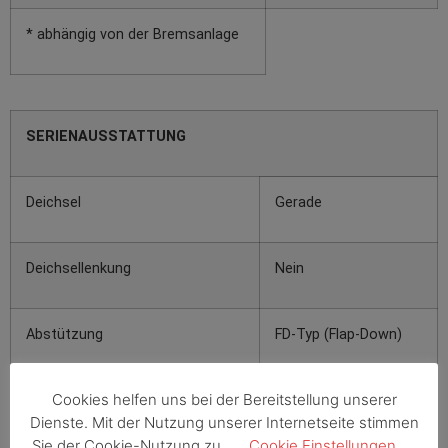
* abhängig von der Bremsanlage
SERIENAUSSTATTUNG
Deichsel
Gerade
Deichsellenkung
Nein
Abstützung
FD-Typ (Flap-Down)
Cookies helfen uns bei der Bereitstellung unserer
Zurösen für Spanngurt
Ja
Dienste. Mit der Nutzung unserer Internetseite stimmen
Sie der Cookie-Nutzung zu.
Cookie Einstellungen