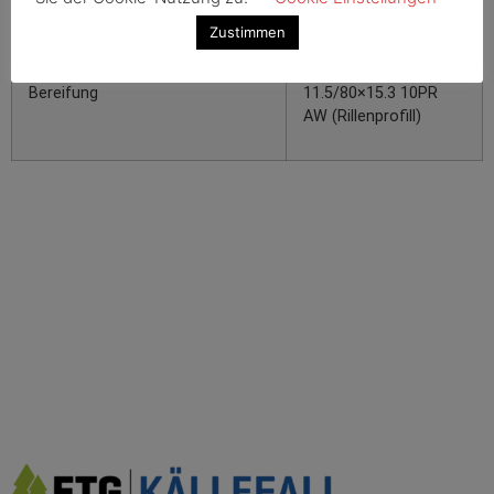
Rungenbänke / Rungen
2 / 4
Zustimmen
Bereifung
11.5/80×15.3 10PR
AW (Rillenprofill)